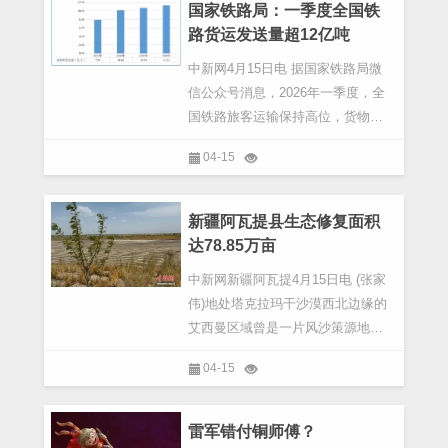
司主要负责同志出
国家铁路局：一季度全国铁
路货运发送量超12亿吨
中新网4月15日电 据国家铁路局微
信公众号消息，2026年一季度，全
国铁路旅客运输保持高位，货物运
输增势良好，有力服务保障人民群
04-15
众平安、有序、温馨出行和货物运
输需求，为经济社会高质量发展提
供了有力支撑。
新疆阿瓦提县生态修复面积
达78.85万亩
中新网新疆阿瓦提4月15日电 (张家
伟)地处塔克拉玛干沙漠西北边缘的
艾西曼区域曾是一片风沙策源地，
黄沙肆虐，威胁着绿洲生态安全。
04-15
如今，这里正发生着变化：再生水
浇灌的沙枣、梭梭、柽柳成片生
长，湖泊湿地重现生机
雷军错付铜师傅？