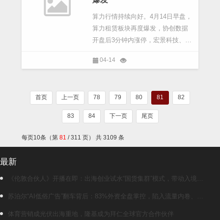
算力行情持续向好。4月14日早盘，
算力租赁板块再度爆发，协创数据
开盘后3分钟内涨停，宏景科技、江
苏有线、鸿博股份等纷纷大涨
04-14
首页
上一页
78
79
80
81
82
83
84
下一页
尾页
每页10条（第
81
/ 311 页） 共 3109 条
最新
《伦敦合伙人》开播在即：出海创业试水“国货集群”模式，带动入境消
费反向种草
苏泊尔“AI低俗广告”翻车背后：83%外资全盘掌控，陷入流量内卷、质
量频发的负循环
体育营销成光伏出海重地，隆基成为拜仁全球官方合作伙伴