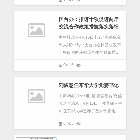
记者随“牢记嘱托开新局 日新江淮往
前赶”采访团深入走访安徽，见证当
地正加速向“新
国台办：推进十项促进两岸
交流合作政策措施落实落细
中新社北京4月15日电 (记者张晓曦
刘大炜)中共中央台办近日受权发布
十项促进两岸交流合作的政策措
施。国务院台办发言人陈斌华15日
04-15
在北京表示，下一步，将会同有关
部门、地方推进相关政策措施落实
落细，让两岸同胞早蒙
刘淑慧任东华大学党委书记
中新网4月15日电 据“微言教育”微信
公众号消息，4月15日，教育部人事
司在东华大学宣布了教育部党组的
任免决定，刘淑慧同志任东华大学
04-15
党委书记，刘承功同志不再担任东
华大学党委书记职务。教育部人事