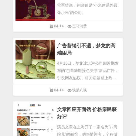
雷军曾说，铜师傅是“小米体系外最
像小米”的公司。
04-14
斑马消费
广告营销引不适，梦龙的高
端困局
4月13日，梦龙冰淇淋公司因近期发
布的“芭蕾舞鞋撞色美学”新品广告，
引发网友热议，相关话题登上热
搜。
04-14
快消八谈
文章回应开面馆 价格亲民获
好评
演员文章在上海开了一家名为“八号
院儿”的面馆，他热情迎客，全程微