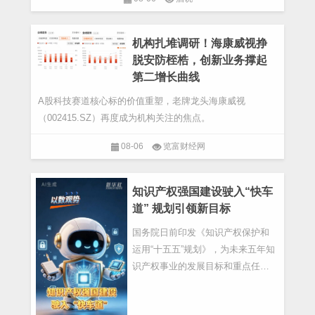
机构扎堆调研！海康威视挣
脱安防桎梏，创新业务撑起
第二增长曲线
A股科技赛道核心标的价值重塑，老牌龙头海康威视
（002415.SZ）再度成为机构关注的焦点。
08-06
览富财经网
知识产权强国建设驶入“快车
道” 规划引领新目标
国务院日前印发《知识产权保护和
运用“十五五”规划》，为未来五年知
识产权事业的发展目标和重点任务
制定了明确的方向