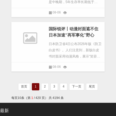
是中晚期，5年生存率长期低于
15%。”中国科学院院士、复旦大学
08-06
附属中山医院名誉院长樊嘉教授6日
表示，但情况正在改变。樊嘉在接
受记者采访时描绘了一
国际锐评丨动漫封面遮不住
日本加速“再军事化”野心
日本防卫省4日公布2026年版《防卫
白皮书》。人们注意到，新版白皮
书封面采用动漫风格，展示“笑容满
面的家庭与闪亮的城市”。然而，翻
08-06
开内容页，充斥着虚假叙事与军事
扩张意味——新版白皮书以598页创
纪录的篇幅，大
首页
1
2
3
4
下一页
尾页
每页10条（第
1
/ 420 页） 共 4194 条
最新