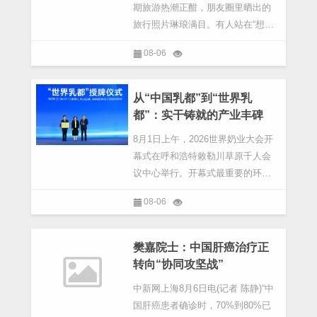
期旅游热潮正酣，朋友圈里晒出的
旅行照片琳琅满目。有人站在“想你
的风吹到了XX”路牌下比心，有人在
08-06
五彩斑斓的创意涂鸦墙前“凹造型”，
还有人晒出在“天空之境”漫步云端的
打
从“中国乳都”到“世界乳
都”：实干铸就的产业丰碑
8月1日上午，2026世界奶业大会开
幕式在呼和浩特敕勒川草原千人会
议中心举行。开幕式最重要的环
节，就是国际食品科技联盟正式向
08-06
呼和浩特授予“世界乳都”牌匾和奖
杯。作为全球乳业的唯一代表，伊
利集团董事长兼总裁潘
樊嘉院士：中国肝癌治疗正
转向“协同攻坚战”
中新网上海8月6日电(记者 陈静)“中
国肝癌患者确诊时，70%到80%已