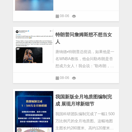
08-06
特朗普问詹姆斯想不想当女
人
唐纳德•特朗普总统说，如果他是一
名WNBA教练，他会问勒布朗是否
想成力女人！我会说：“勒布朗，你
曾有过想成为女性的念头吗？因为
08-06
我希望你能加入我正在组建的这支
球队，成为其中的明星球员。”我将
拥有一支史上最为强大的队伍。他
我国新版全月地质图编制完
们绝不会输掉比赛。没人...
成 展现月球新细节
我国科研团队编制完成了一幅1:500
万比例尺的全月地质图。这幅地图
主图长约280厘米、高约120厘米，