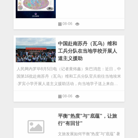
附带南北极局部地质图，标注了超
过1.3万个撞击坑和81个撞击盆地，
划分出14类地质构造和17种岩石类
08-06
型
中国赴南苏丹（瓦乌）维和
工兵分队在当地学校开展人
道主义援助
人民网内罗毕8月5日电（记者黄炜鑫）朱巴消息：近日，中
国第16批赴南苏丹（瓦乌）维和工兵分队官兵前往当地埃米
·罗宾小学开展人道主义援助活动，向当地学子送上来自中
国蓝盔的关怀与祝福。活动现场大合影。维和
08-06
平衡“热度”与“底蕴”，让旅
行“有回甘”
文旅发展如何平衡“热度”与“底蕴” 暑