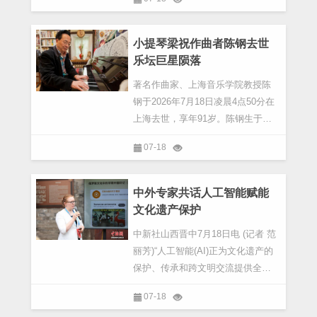
气将旧车故意停放在低洼地带，待
车辆被淹后申请全损理赔。然而，
这种行为不仅违反了保险合同，还
小提琴梁祝作曲者陈钢去世
可能涉嫌保险诈骗
乐坛巨星陨落
著名作曲家、上海音乐学院教授陈
钢于2026年7月18日凌晨4点50分在
上海去世，享年91岁。陈钢生于
1935年，父亲是当时乐坛名家陈歌
07-18
辛。1955年，他考入上海音乐学院
作曲系，师从丁善德院长
中外专家共话人工智能赋能
文化遗产保护
中新社山西晋中7月18日电 (记者 范
丽芳)“人工智能(AI)正为文化遗产的
保护、传承和跨文明交流提供全新
解法，它不仅能呈现人类文明的多
07-18
样性，更能促进不同文明交流互