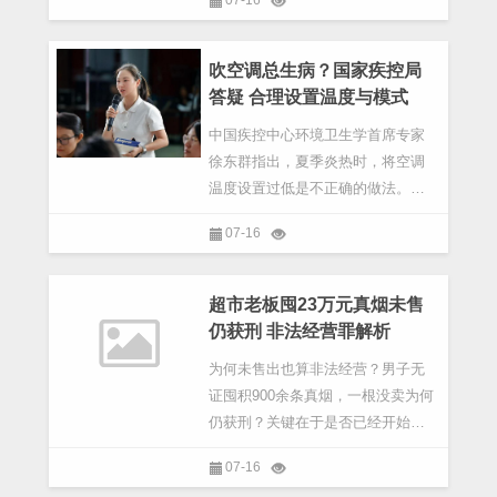
吹空调总生病？国家疾控局
答疑 合理设置温度与模式
中国疾控中心环境卫生学首席专家
徐东群指出，夏季炎热时，将空调
温度设置过低是不正确的做法。建
议白天将空调温度设定在26至28摄
07-16
氏度之间，这样既能保持人体舒适
感，又能有效控制室内外温差，避
免因温差过大引起的心血管应激反
超市老板囤23万元真烟未售
应，并且能显著降低能耗
仍获刑 非法经营罪解析
为何未售出也算非法经营？男子无
证囤积900余条真烟，一根没卖为何
仍获刑？关键在于是否已经开始经
营。很多人对此感到疑惑：卷烟都
07-16
是真品，一条都没卖出去，也没有