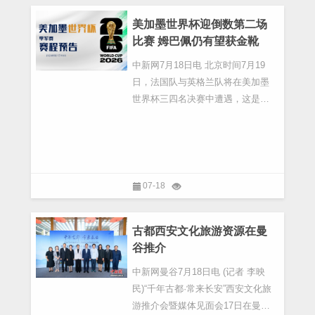
鉴。”俄罗斯籍敦煌学专家、兰州大
学外籍教授奥莉娅
美加墨世界杯迎倒数第二场
比赛 姆巴佩仍有望获金靴
中新网7月18日电 北京时间7月19
日，法国队与英格兰队将在美加墨
世界杯三四名决赛中遭遇，这是本
届赛事倒数第二场比赛。
07-18
古都西安文化旅游资源在曼
谷推介
中新网曼谷7月18日电 (记者 李映
民)“千年古都·常来长安”西安文化旅
游推介会暨媒体见面会17日在曼谷