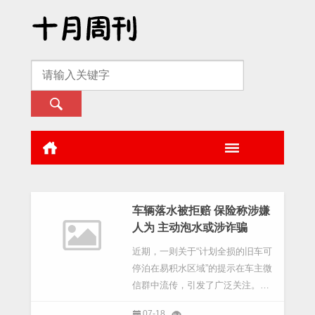
车辆落水被拒赔 保险称涉嫌
人为 主动泡水或涉诈骗
近期，一则关于“计划全损的旧车可
停泊在易积水区域”的提示在车主微
信群中流传，引发了广泛关注。该
提示似乎暗示车主可以利用暴雨天
07-18