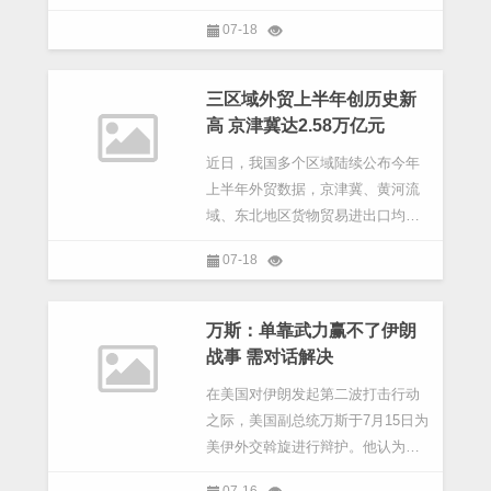
中国文化中心举办。
07-18
三区域外贸上半年创历史新
高 京津冀达2.58万亿元
近日，我国多个区域陆续公布今年
上半年外贸数据，京津冀、黄河流
域、东北地区货物贸易进出口均保
持较快增长，并且规模创历史同期
07-18
新高。
万斯：单靠武力赢不了伊朗
战事 需对话解决
在美国对伊朗发起第二波打击行动
之际，美国副总统万斯于7月15日为
美伊外交斡旋进行辩护。他认为单
靠武力无法赢得与伊朗的战争
07-16