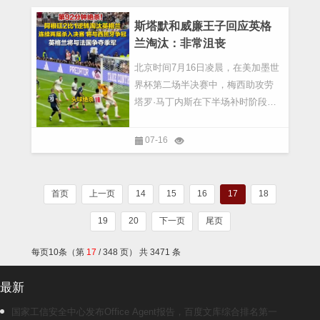
赚到一分钱，为什么还会构成非法
经营罪？原因在于烟草不是普通商
斯塔默和威廉王子回应英格
品，而是国家专营专卖商品
兰淘汰：非常沮丧
北京时间7月16日凌晨，在美加墨世
界杯第二场半决赛中，梅西助攻劳
塔罗·马丁内斯在下半场补时阶段头
球“绝杀”，阿根廷队2:1战胜英格兰
队，连续两届世界杯闯入决赛。阿
07-16
根廷队将与西班牙队争夺本届世界
杯冠军。据环球网消息，赛后，英
国首相斯塔默、威廉...
首页
上一页
14
15
16
17
18
19
20
下一页
尾页
每页10条（第
17
/ 348 页） 共 3471 条
最新
国家工信安全中心发布Office Agent报告，百度文库综合排名第一