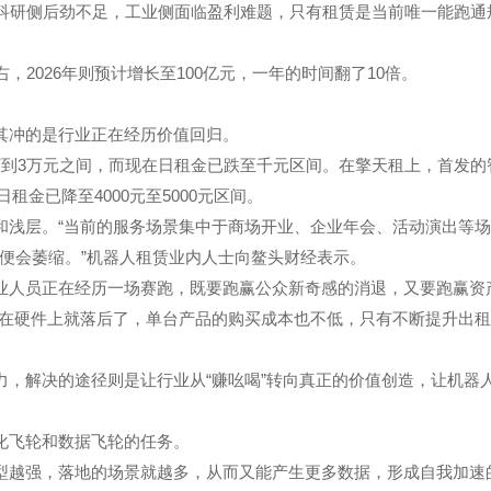
，科研侧后劲不足，工业侧面临盈利难题，只有租赁是当前唯一能跑通
2026年则预计增长至100亿元，一年的时间翻了10倍。
其冲的是行业正在经历价值回归。
到3万元之间，而现在日租金已跌至千元区间。在擎天租上，首发的
租金已降至4000元至5000元区间。
和浅层。“当前的服务场景集中于商场开业、企业年会、活动演出等
场便会萎缩。”机器人租赁业内人士向鳌头财经表示。
业人员正在经历一场赛跑，既要跑赢公众新奇感的消退，又要跑赢资
度在硬件上就落后了，单台产品的购买成本也不低，只有不断提升出
，解决的途径则是让行业从“赚吆喝”转向真正的价值创造，让机器人
化飞轮和数据飞轮的任务。
型越强，落地的场景就越多，从而又能产生更多数据，形成自我加速