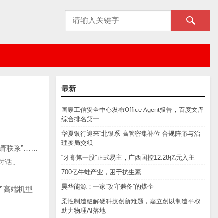
最新
国家工信安全中心发布Office Agent报告，百度文库
综合排名第一
华夏银行迎来“北银系”高管密集补位 合规阵痛与治
理变局交织
请联系”……
“牙膏第一股”正式易主，广西国控12.28亿元入主
对话。
700亿牛蛙产业，困于抗生素
昊华能源：一家“攻守兼备”的煤企
了高端机型
柔性制造破解硬科技创新难题，嘉立创以制造平权
助力物理AI落地