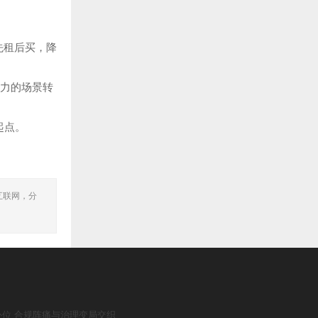
先租后买，降
产力的场景转
起点。
互联网，分
补位 合规阵痛与治理变局交织