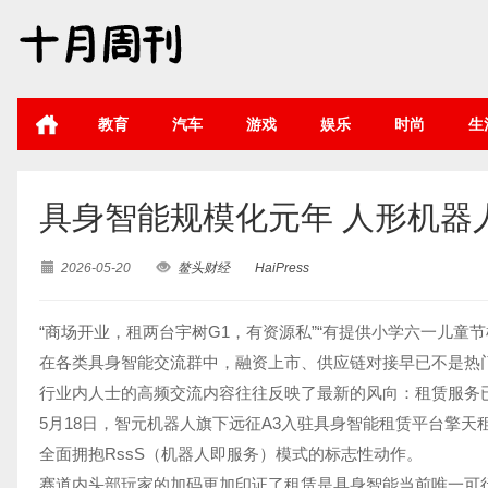
教育
汽车
游戏
娱乐
时尚
生
具身智能规模化元年 人形机器人
2026-05-20
鳌头财经
HaiPress
“商场开业，租两台宇树G1，有资源私”“有提供小学六一儿童
在各类具身智能交流群中，融资上市、供应链对接早已不是热
行业内人士的高频交流内容往往反映了最新的风向：租赁服务
5月18日，智元机器人旗下远征A3入驻具身智能租赁平台擎
全面拥抱RssS（机器人即服务）模式的标志性动作。
赛道内头部玩家的加码更加印证了租赁是具身智能当前唯一可