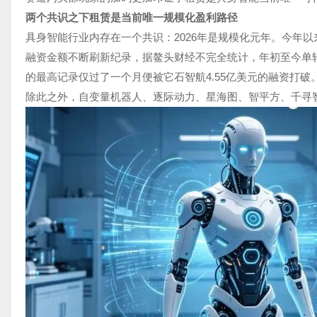
两个共识之下租赁是当前唯一规模化盈利路径
具身智能行业内存在一个共识：2026年是规模化元年。今年
融资金额不断刷新纪录，据鳌头财经不完全统计，年初至今单轮
的最高记录仅过了一个月便被它石智航4.55亿美元的融资打破
除此之外，自变量机器人、逐际动力、星海图、智平方、千寻智