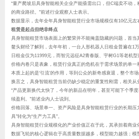
“量产爬坡后具身智能相关企业产能亟需出口，但C端卖不动
的商业路径。”前述行业观察人士表示。
数据显示，去年全年具身智能租赁行业市场规模仅有10亿元左右，
租赁是起点但绝非终点
具身智能租赁市场表面上的繁荣并不能掩盖隐藏的问题，首当
鳌头财经了解到，去年年初，一台人形机器人日租金普遍在1万
日租金仅为11999元，而智元远征A2青春版、宇树G1等老机型日
价格内卷只是表象，租赁行业真正的危机在于需求场景的单一
本质上起的是‘引流’的作用，等到公众的新奇感衰退，整个市
换言之，具身智能租赁当前仍缺少稳定的重复性刚需，相关从
“产品更新换代太快了，今年的新品在明年，甚至可能下个季
续盈利。”前述业内人士说到。
价格回落、场景单一、资产风险是具身智能租赁行业的长期压力
具”转化为“生产力工具”。
具身智能租赁行业规模化的产业价值正在于此，其承担着商业
数据飞轮的核心逻辑在于高质量数据越多，模型能力越强；模