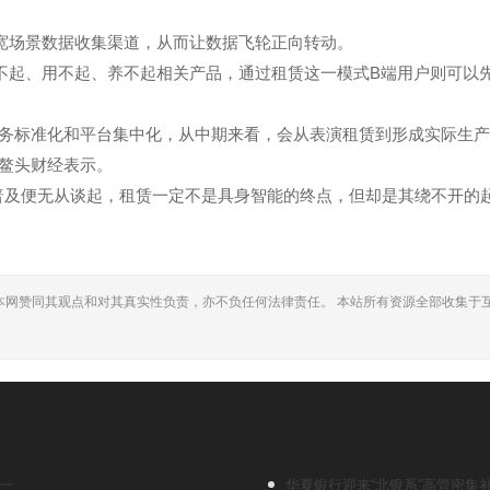
宽场景数据收集渠道，从而让数据飞轮正向转动。
不起、用不起、养不起相关产品，通过租赁这一模式B端用户则可以
服务标准化和平台集中化，从中期来看，会从表演租赁到形成实际生
鳌头财经表示。
普及便无从谈起，租赁一定不是具身智能的终点，但却是其绕不开的
本网赞同其观点和对其真实性负责，亦不负任何法律责任。 本站所有资源全部收集于
。
第一
华夏银行迎来“北银系”高管密集