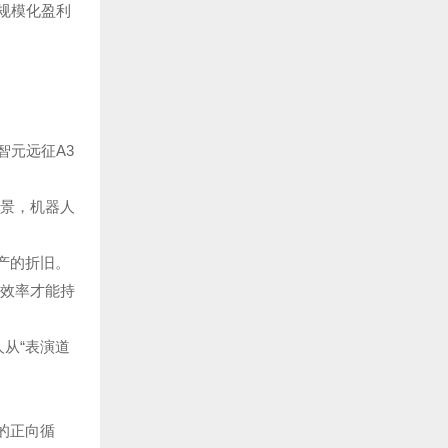
规模化盈利
智元远征A3
场景，机器人
产的折旧。
租效率才能持
从“表演道
的正向循