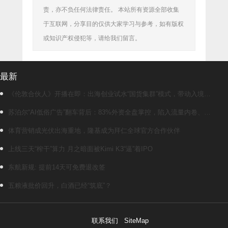
责，亦不负任何法律责任。 本站所有资源全部收集
于互联网，分享目的仅供大家学习与参考，如有版权
或知识产权侵犯等，请给我们留言。
最新
《伦敦合伙人》开播在即：出海创业试水“国货集群”模式，带动入境消
费反向种草
苏泊尔“AI低俗广告”翻车背后：83%外资全盘掌控，陷入流量内卷、质
量频发的负循环
体育营销成光伏出海重地，隆基成为拜仁全球官方合作伙伴
上线三天“榨干”算力 月之暗面被Kimi K3“逼”着IPO
东航新规: 提前14天可免费退改签
五粮液批价回升，白酒已经“筑底”？
联系我们
SiteMap