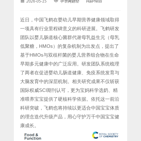
2026-05-15
中华网财经
HaiPress
近日，中国飞鹤在婴幼儿早期营养健康领域取得
一项具有行业里程碑意义的科研进展。飞鹤研发
团队以婴儿肠道核心菌群代谢母乳益生元（母乳
低聚糖，HMOs）的复杂机制为出发点，提出了
基于HMOs与双歧杆菌的婴儿营养组合物在生命
早期多元健康中的广泛应用。研发团队系统梳理
了两者在促进婴幼儿肠道健康、免疫系统发育与
大脑发育中的深层机制。相关研究成果不仅斩获
国际权威SCI期刊认可，更为宝妈科学选奶、精
准喂养宝宝提供了硬核科学依据。依托这一前沿
科研突破，飞鹤也将持续以更适合中国宝宝体质
的理念迭代升级产品，用心守护万千中国宝宝健
康成长。