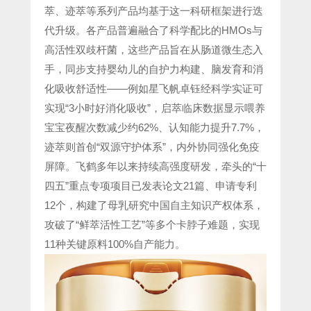
萃、迹萃等系列产品均基于这一科研框架进行迭
代升级。各产品普遍融合了科学配比的HMOs与
高活性双歧杆菌，这些产品旨在从肠道微生态入
手，同步支持婴幼儿的自护力构建、脑发育和消
化吸收舒适性——例如星飞帆卓钰经科学实证可
实现“3小时好消化吸收”，启萃临床数据显示喂养
宝宝夜醒次数减少约62%、认知能力提升7.7%，
迹萃则首创“双源守护体系”，内外协同强化免疫
屏障。飞鹤多年以来持续高强度研发，牵头的“十
四五”重点专项项目已发表论文21篇、申请专利
12个，构建了母乳研究中国自主知识产权体系，
攻破了“鲜萃活性工艺”等多个卡脖子难题，实现
11种关键原料100%自产能力。