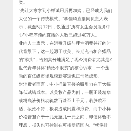
类。
“先让大家拿到小样试用后再加购，已经成为我们
大促的一个传统模式。”李佳琦直播间负责人表
示，截至5月12日，仅通过“所有女生会员服务中
心”小程序预约直播的人数已超过40万人。
业内人士表示，在消费升级与理性消费并行的时
代背景下，这一起源于欧美、长期充当柜台赠品
的“添头”，恰如其分地满足了现今消费者尤其是Z
世代青年群体“精致不浪费”的核心诉求，一个蓬
勃的百亿级市场规模新赛道也正悄然成形。
对消费者而言，中小样最直接的吸引力在于大幅
降低试错成本。以美妆产品为例，一瓶正装精华
或粉底液价格动辄数百甚至上千元，若肤质不
适、妆效不符，极易造成闲置和浪费。而中小样
价格普遍介于十几元至几十元之间，即便体验不
理想，损失也可控制在可接受范围内。“就像排