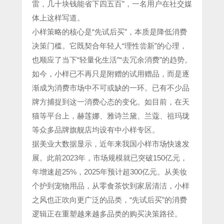
雷，几十块钱能省下四五百”，一名用户在社交媒
体上这样写道。
小样策略的核心是“先试后买”，本质是降低消费
决策门槛。它既契合年轻人“理性尝新”的心理，
也顺应了当下“轻量化生活”“去冗余消费”的趋势。
如今，小样已不再只是附赠的试用赠品，而是逐
渐成为消费市场中不可或缺的一环。已有不少品
牌方捕捉到这一消费心态的变化。如目前，在天
猫等平台上，赫莲娜、雅诗兰黛、兰蔻、祖玛珑
等众多品牌旗舰店均设有中小样专区。
据美业大数据显示，近年来我国小样市场快速发
展。此前2023年，市场规模就已突破150亿元，
年增速超25%，2025年预计超300亿元。从美妆
个护到宠物用品，从零食茶饮到家居清洁，小样
之风也正吹向更广泛的品类，“先试后买”的消费
逻辑正在重塑越来越多品类的购买决策路径。