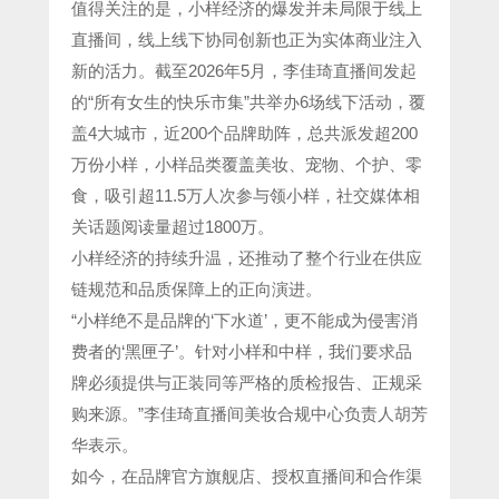
值得关注的是，小样经济的爆发并未局限于线上
直播间，线上线下协同创新也正为实体商业注入
新的活力。截至2026年5月，李佳琦直播间发起
的“所有女生的快乐市集”共举办6场线下活动，覆
盖4大城市，近200个品牌助阵，总共派发超200
万份小样，小样品类覆盖美妆、宠物、个护、零
食，吸引超11.5万人次参与领小样，社交媒体相
关话题阅读量超过1800万。
小样经济的持续升温，还推动了整个行业在供应
链规范和品质保障上的正向演进。
“小样绝不是品牌的‘下水道’，更不能成为侵害消
费者的‘黑匣子’。针对小样和中样，我们要求品
牌必须提供与正装同等严格的质检报告、正规采
购来源。”李佳琦直播间美妆合规中心负责人胡芳
华表示。
如今，在品牌官方旗舰店、授权直播间和合作渠