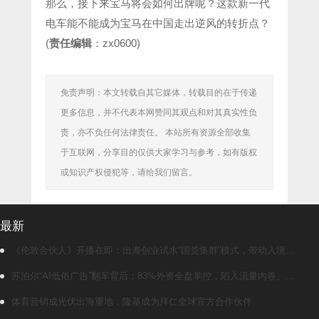
那么，接下来宝马将会如何出牌呢？这款新一代
电车能不能成为宝马在中国走出逆风的转折点？
(
责任编辑
：zx0600)
免责声明：本文转载自其它媒体，转载目的在于传递
更多信息，并不代表本网赞同其观点和对其真实性负
责，亦不负任何法律责任。 本站所有资源全部收集
于互联网，分享目的仅供大家学习与参考，如有版权
或知识产权侵犯等，请给我们留言。
最新
《伦敦合伙人》开播在即：出海创业试水“国货集群”模式，带动入境消
费反向种草
苏泊尔“AI低俗广告”翻车背后：83%外资全盘掌控，陷入流量内卷、质
量频发的负循环
体育营销成光伏出海重地，隆基成为拜仁全球官方合作伙伴