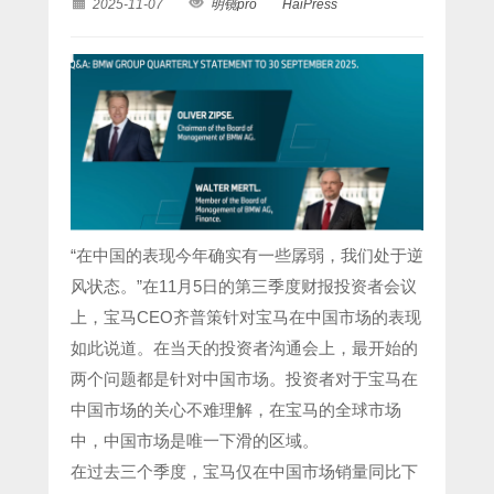
2025-11-07
明镜pro
HaiPress
“在中国的表现今年确实有一些孱弱，我们处于逆
风状态。”在11月5日的第三季度财报投资者会议
上，宝马CEO齐普策针对宝马在中国市场的表现
如此说道。在当天的投资者沟通会上，最开始的
两个问题都是针对中国市场。投资者对于宝马在
中国市场的关心不难理解，在宝马的全球市场
中，中国市场是唯一下滑的区域。
在过去三个季度，宝马仅在中国市场销量同比下