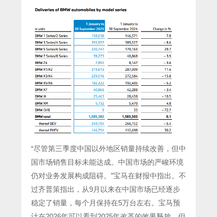
“尽管第三季度中国以外地区销量持续改善，但中
国市场销售目标未能达成。中国市场的严峻环境
仍对业务发展构成阻碍。”宝马在财报中指出。不
过齐普策指出，从9月以来在中国市场已经逐步
稳定了销量，每个月保持在5万台左右。宝马预
计在2026年可以看到2025年改革的效果释放，但