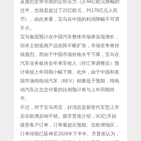
及激烈竞争导致的定价压力（占44亿欧元降幅的
过半，也就是超过了22亿欧元，约170亿元人民
币）。由此来看，宝马在中国的利润降幅不可谓
不大。
宝马集团预计在中国汽车整体市场将实现增长，
但本土制造商产品矩阵不断扩张，市场竞争将持
续激烈。而由于中国市场价格水平下降，宝马在
汽车业务板块全年单车收入（经汇率调整后）预
计将较上年同期小幅下降。此外，由于中国和美
国市场纯电动汽车（BEV）销量低于预期，纯电
动汽车占总交付量的比例预计将与上年同期持
平。
不过，对于宝马而言，好消息是新世代车型上市
后在欧洲反响不错。据齐普策介绍，iX3已开始
接受客户订单，订单量超出预期。仅欧洲地区，
订单排期已延伸至2026年下半年。齐普策认为，