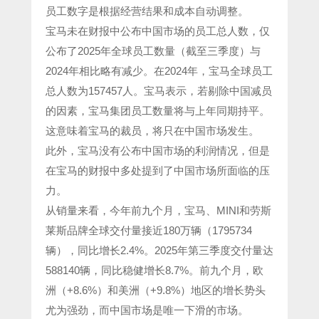
员工数字是根据经营结果和成本自动调整。
宝马未在财报中公布中国市场的员工总人数，仅
公布了2025年全球员工数量（截至三季度）与
2024年相比略有减少。在2024年，宝马全球员工
总人数为157457人。宝马表示，若剔除中国减员
的因素，宝马集团员工数量将与上年同期持平。
这意味着宝马的裁员，将只在中国市场发生。
此外，宝马没有公布中国市场的利润情况，但是
在宝马的财报中多处提到了中国市场所面临的压
力。
从销量来看，今年前九个月，宝马、MINI和劳斯
莱斯品牌全球交付量接近180万辆（1795734
辆），同比增长2.4%。2025年第三季度交付量达
588140辆，同比稳健增长8.7%。前九个月，欧
洲（+8.6%）和美洲（+9.8%）地区的增长势头
尤为强劲，而中国市场是唯一下滑的市场。