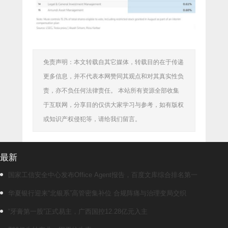
免责声明：本文转载自其它媒体，转载目的在于传递
更多信息，并不代表本网赞同其观点和对其真实性负
责，亦不负任何法律责任。 本站所有资源全部收集
于互联网，分享目的仅供大家学习与参考，如有版权
或知识产权侵犯等，请给我们留言。
最新
国家工信安全中心发布Office Agent报告，百度文库综合排名第一
华夏银行迎来“北银系”高管密集补位 合规阵痛与治理变局交织
“牙膏第一股”正式易主，广西国控12.28亿元入主