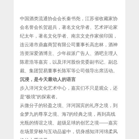
中国酒类流通协会会长秦书尧，江苏省收藏家协
会名誉会长贺超兵，著名文化学者、艺术评论家
纪太年，著名文化学者、南京文史作家侯印国，
连云港市鼎鑫商贸有限公司董事长高忠林，酒神
浩资深爱酒博主、少年叔派广告人、酒吧主理人
陈君浩等嘉宾，以及洋河股份党委副书记、副总
裁、集团贸易董事长陈军等公司领导出席活动。
沉浸，是今天最动人的语言
步入洋河文化艺术中心，嘉宾们不只是观众，还
是“极境”的探索者。
从微分子的轻盈之境、洋河国宾的礼序之境，到
金梦九的尊享之境、海7的经典之境，再到高线
光瓶的情谊之境、超级足球的创艺之境——嘉宾
在场景穿梭与互动品鉴中，切身感知洋河绵柔风