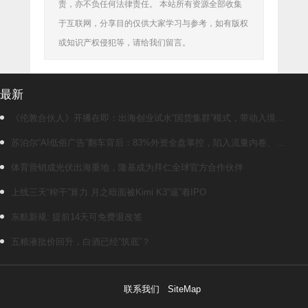
责，亦不负任何法律责任。 本站所有资源全部收集
于互联网，分享目的仅供大家学习与参考，如有版权
或知识产权侵犯等，请给我们留言。
最新
《伦敦合伙人》开播在即：出海创业试水“国货集群”模式，带动入境消
费反向种草
苏泊尔“AI低俗广告”翻车背后：83%外资全盘掌控，陷入流量内卷、质
量频发的负循环
体育营销成光伏出海重地，隆基成为拜仁全球官方合作伙伴
上线三天“榨干”算力 月之暗面被Kimi K3“逼”着IPO
东航新规: 提前14天可免费退改签
五粮液批价回升，白酒已经“筑底”？
联系我们
SiteMap