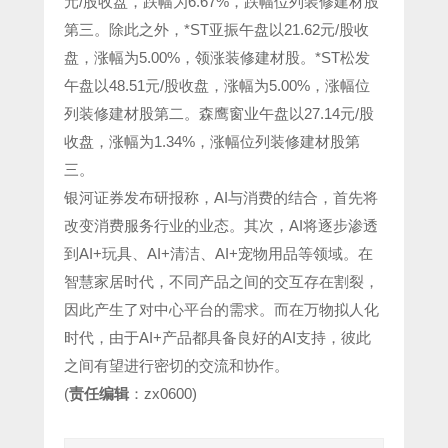
元/股收盘，跌幅为6.67%，跌幅位列装修建材股
第三。除此之外，*ST亚振午盘以21.62元/股收
盘，涨幅为5.00%，领涨装修建材股。*ST松发
午盘以48.51元/股收盘，涨幅为5.00%，涨幅位
列装修建材股第二。森鹰窗业午盘以27.14元/股
收盘，涨幅为1.34%，涨幅位列装修建材股第
三。
银河证券发布研报称，AI与消费的结合，首先将
改变消费服务行业的业态。其次，AI将逐步渗透
到AI+玩具、AI+清洁、AI+宠物用品等领域。在
智慧家居时代，不同产品之间的交互存在割裂，
因此产生了对中心平台的需求。而在万物拟人化
时代，由于AI+产品都具备良好的AI支持，彼此
之间有望进行密切的交流和协作。
(
责任编辑
：zx0600)