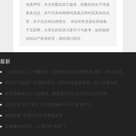
免责声明：本文转载自其它媒体，转载目的在于传递
更多信息，并不代表本网赞同其观点和对其真实性负
责，亦不负任何法律责任。 本站所有资源全部收集
于互联网，分享目的仅供大家学习与参考，如有版权
或知识产权侵犯等，请给我们留言。
最新
《伦敦合伙人》开播在即：出海创业试水“国货集群”模式，带动入境消
费反向种草
苏泊尔“AI低俗广告”翻车背后：83%外资全盘掌控，陷入流量内卷、质
量频发的负循环
体育营销成光伏出海重地，隆基成为拜仁全球官方合作伙伴
上线三天“榨干”算力 月之暗面被Kimi K3“逼”着IPO
东航新规: 提前14天可免费退改签
五粮液批价回升，白酒已经“筑底”？