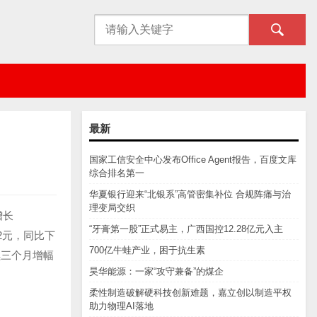
最新
国家工信安全中心发布Office Agent报告，百度文库
综合排名第一
华夏银行迎来“北银系”高管密集补位 合规阵痛与治
理变局交织
增长
“牙膏第一股”正式易主，广西国控12.28亿元入主
12元，同比下
700亿牛蛙产业，困于抗生素
续三个月增幅
昊华能源：一家“攻守兼备”的煤企
柔性制造破解硬科技创新难题，嘉立创以制造平权
助力物理AI落地