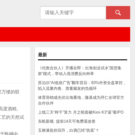
最新
《伦敦合伙人》开播在即：出海创业试水“国货集
群”模式，带动入境消费反向种草
苏泊尔“AI低俗广告”翻车背后：83%外资全盘掌控，
陷入流量内卷、质量频发的负循环
丝万缕的联
体育营销成光伏出海重地，隆基成为拜仁全球官方
合作伙伴
高度酒精。
上线三天“榨干”算力 月之暗面被Kimi K3“逼”着IPO
工艺的天然试
东航新规: 提前14天可免费退改签
五粮液批价回升，白酒已经“筑底”？
置于甑桶中，