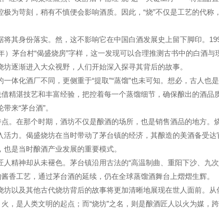
极为苛刻，稍有不慎便会影响酒质。因此，“烧”不仅是工艺的代称
将其身份落实。然，这不影响它在中国白酒发展史上留下脚印。199
4年）茅台村“偈盛烧房”字样，这一发现可以合理推测古书中的白酒与
烧坊逐渐进入大众视野，人们开始深入探寻其背后的故事。
一体化酒厂不同，更侧重于“提取”“蒸馏”也未可知。想必，古人也
凭借精湛技艺和丰富经验，把控着每一个蒸馏细节，确保酿出的酒品
带来“茅台酒”。
特点。在那个时期，酒坊不仅是酿酒的场所，也是销售酒品的地方。
入活力。偈盛烧坊在当时带动了茅台镇的经济，其酿造的美酒备受达
，也是当时酿酒产业发展的重要模式。
载的匠人精神却从未褪色。茅台镇沿用古法的“高温制曲、重阳下沙、九次
的酱香工艺，通过茅台酒的延续，仍在全球蒸馏酒舞台上熠熠生辉。
烧坊以及其他古代烧坊背后的故事将更加清晰地展现在世人面前。从
。火，是人类文明的起点；而“烧坊”之名，则是酿酒匠人以火为媒，