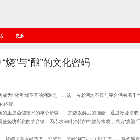
活
更多
烧”与“酿”的文化密码
成为“国酒”绕不开的溯源之一。这一古老酒坊不仅与茅台酒有着千
文化内涵。
”指向的正是蒸馏技术的核心步骤——加热发酵后的酒醅，通过冷凝提取
盛烧坊所在的茅台镇，因赤水河畔独特的气候与水质，成为“烧酒”
法。红缨子高粱经蒸煮、发酵后，需经“烧”这一关键工序——将酒醅