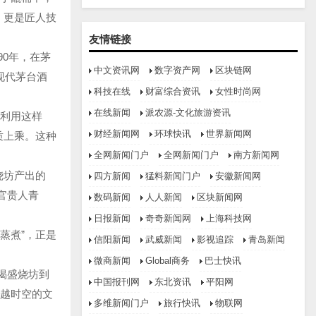
，更是匠人技
友情链接
0年，在茅
中文资讯网
数字资产网
区块链网
现代茅台酒
科技在线
财富综合资讯
女性时尚网
在线新闻
派农源-文化旅游资讯
是利用这样
财经新闻网
环球快讯
世界新闻网
质上乘。这种
全网新闻门户
全网新闻门户
南方新闻网
烧坊产出的
四方新闻
猛料新闻门户
安徽新闻网
官贵人青
数码新闻
人人新闻
区块新闻网
日报新闻
奇奇新闻网
上海科技网
蒸煮”，正是
信阳新闻
武威新闻
影视追踪
青岛新闻
微商新闻
Global商务
巴士快讯
偈盛烧坊到
中国报刊网
东北资讯
平阳网
跨越时空的文
多维新闻门户
旅行快讯
物联网