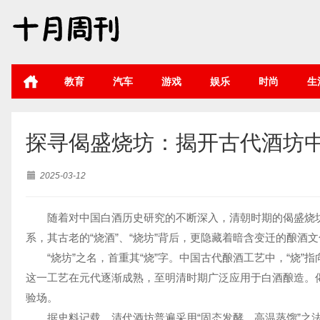
教育
汽车
游戏
娱乐
时尚
生
探寻偈盛烧坊：揭开古代酒坊中“
2025-03-12
随着对中国白酒历史研究的不断深入，清朝时期的偈盛烧坊
系，其古老的“烧酒”、“烧坊”背后，更隐藏着暗含变迁的酿酒
“烧坊”之名，首重其“烧”字。中国古代酿酒工艺中，“烧
这一工艺在元代逐渐成熟，至明清时期广泛应用于白酒酿造。偈
验场。
据史料记载，清代酒坊普遍采用“固态发酵、高温蒸馏”之