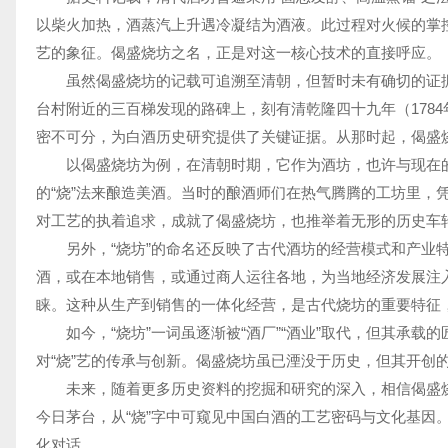
以柴火加热，酒蒸汽上升遇冷凝结为酒液。此过程对火候的掌控
艺的象征。偈盛烧坊之名，正是对这一核心技术的直接呼应。
虽然偈盛烧坊的记载可追溯至清朝，但暂时未有确切的证据
台村附近的三百梯发现的路碑上，刻有清乾隆四十九年（178
密不可分，为白酒历史研究提供了关键证据。从那时起，偈盛
以偈盛烧坊为例，在清朝时期，它作为酒坊，也许与现在的
的“烧”法来酿造美酒。当时的酿酒师们在热气腾腾的工坊里，
对工艺的执着追求，成就了偈盛烧坊，也推举着无形的历史车轮
另外，“烧坊”的命名还反映了古代酒坊的经营模式和产业
酒，或在本地销售，或通过商人运往各地，为当地经济发展注
睐。这种从生产到销售的一体化经营，是古代烧坊的重要特征
如今，“烧坊”一词虽逐渐被“酒厂”“酒业”取代，但其承
对“烧”艺的传承与创新。偈盛烧坊虽已湮没于历史，但其开创
未来，随着更多历史资料的挖掘和研究的深入，相信偈盛
今日茅台，从“烧”字中可窥见中国白酒的工艺密码与文化基因
化对话。